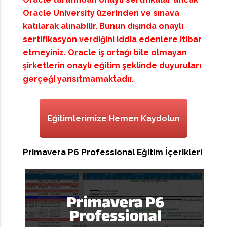
Oracle University üzerinden ve sınava
katılarak alınabilir. Bunun dışında onaylı
sertifikasyon verdiğini iddia edenlere itibar
etmeyiniz. Oracle iş ortağı bile olmayan
şirketlerin onaylı eğitim şeklinde duyuruları
gerçeği yansıtmamaktadır.
Eğitimlerimize Hemen Kaydolun
Primavera P6 Professional Eğitim İçerikleri