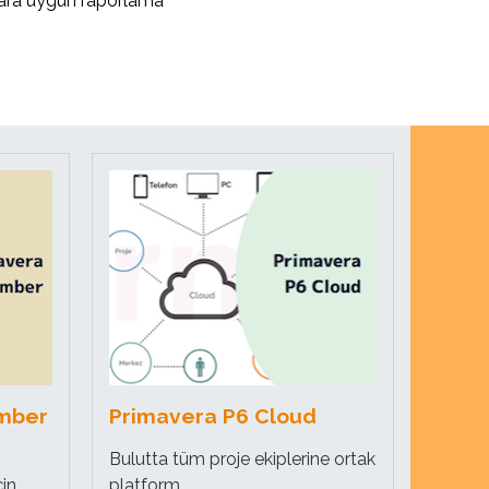
açlara uygun raporlama
mber
Primavera P6 Cloud
Bulutta tüm proje ekiplerine ortak
çin
platform