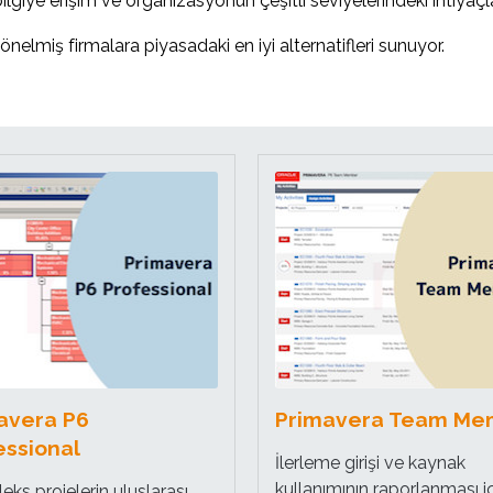
k bilgiye erişim ve organizasyonun çeşitli seviyelerindeki ihtiy
nelmiş firmalara piyasadaki en iyi alternatifleri sunuyor.
avera P6
Primavera Team Me
essional
İlerleme girişi ve kaynak
kullanımının raporlanması i
ks projelerin uluslarası