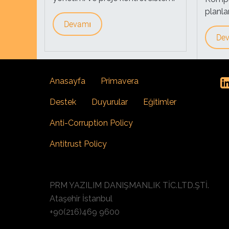
planla
Devamı
De
Anasayfa
Primavera
Destek
Duyurular
Eğitimler
Anti-Corruption Policy
Antitrust Policy
PRM YAZILIM DANIŞMANLIK TİC.LTD.ŞTİ.
Ataşehir İstanbul
+90(216)469 9600