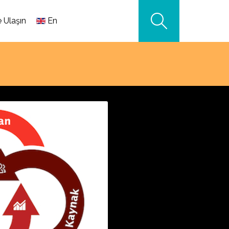
e Ulaşın
En