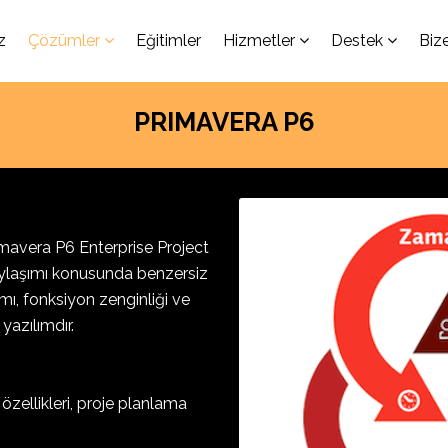
z
Çözümler
Eğitimler
Hizmetler
Destek
Biz
PRIMAVERA P6
imavera P6 Enterprise Project
aylaşımı konusunda benzersiz
mı, fonksiyon zenginliği ve
i yazılımdır.
özellikleri, proje planlama