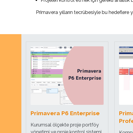
Projeleri kontrol etmek için gerekli analiti
Primavera yılların tecrübesiyle bu hedeflere yö
Primavera P6 Enterprise
Prim
Prof
Kurumsal ölçekte proje portföy
yönetimi ve proje kontrol sistemi
Komple