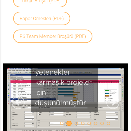
Türkçe Broşür (PDF)
Rapor Örnekleri (PDF)
P6 Team Member Broşürü (PDF)
Gelişmiş
programlama
yetenekleri
karmaşık projeler
için
düşünülmüştür