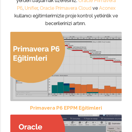
yerden başlamak üzeresiniz.
Oracle Primavera
P6
,
Unifier
,
Oracle Primavera Cloud
ve
Aconex
kullanıcı eğitimlerimizle proje kontrol yetkinlik ve
becerilerinizi artırın.
Primavera P6 EPPM Eğitimleri