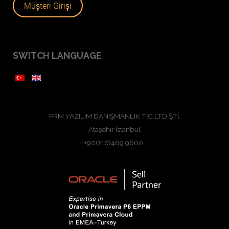
Müşteri Girişi
SWITCH LANGUAGE
PRM YAZILIM DANIŞMANLIK TİC.LTD.ŞTİ.
Ataşehir İstanbul
+90(216)469 9600