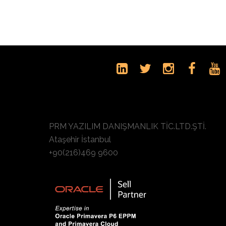
PRM YAZILIM DANIŞMANLIK TİC.LTD.ŞTİ.
Ataşehir İstanbul
+90(216)469 9600