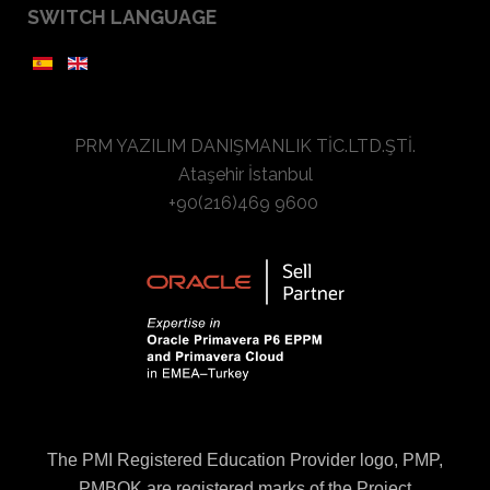
SWITCH LANGUAGE
PRM YAZILIM DANIŞMANLIK TİC.LTD.ŞTİ.
Ataşehir İstanbul
+90(216)469 9600
The PMI Registered Education Provider logo, PMP,
PMBOK are registered marks of the Project