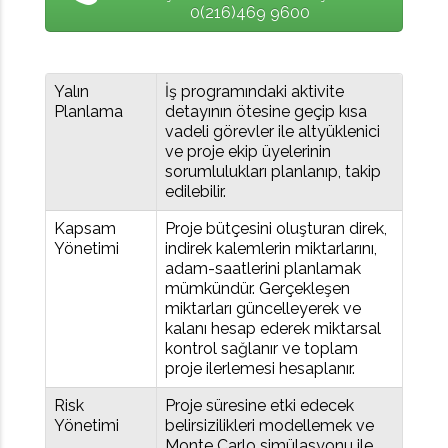
0(216)469 9600
Yalın
İş programındaki aktivite
Planlama
detayının ötesine geçip kısa
vadeli görevler ile altyüklenici
ve proje ekip üyelerinin
sorumlulukları planlanıp, takip
edilebilir.
Kapsam
Proje bütçesini oluşturan direk,
Yönetimi
indirek kalemlerin miktarlarını,
adam-saatlerini planlamak
mümkündür. Gerçekleşen
miktarları güncelleyerek ve
kalanı hesap ederek miktarsal
kontrol sağlanır ve toplam
proje ilerlemesi hesaplanır.
Risk
Proje süresine etki edecek
Yönetimi
belirsizilikleri modellemek ve
Monte Carlo simülasyonu ile